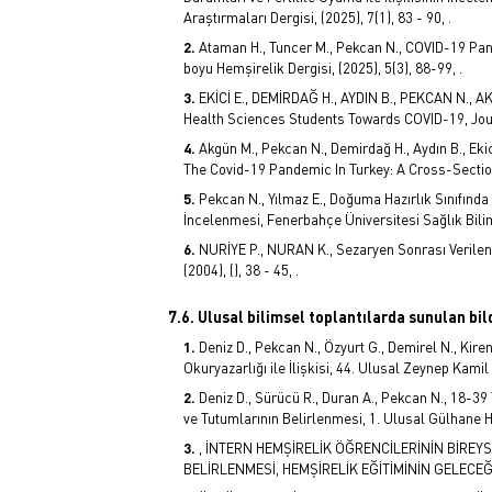
Araştırmaları Dergisi, (2025), 7(1), 83 - 90, .
Ataman H., Tuncer M., Pekcan N., COVID-19 Pa
boyu Hemşirelik Dergisi, (2025), 5(3), 88-99, .
EKİCİ E., DEMİRDAĞ H., AYDIN B., PEKCAN N., AK
Health Sciences Students Towards COVID-19, Journ
Akgün M., Pekcan N., Demirdağ H., Aydın B., Ek
The Covid-19 Pandemic In Turkey: A Cross-Sectiona
Pekcan N., Yılmaz E., Doğuma Hazırlık Sınıfın
İncelenmesi, Fenerbahçe Üniversitesi Sağlık Biliml
NURİYE P., NURAN K., Sezaryen Sonrası Verile
(2004), (), 38 - 45, .
7.6. Ulusal bilimsel toplantılarda sunulan bild
Deniz D., Pekcan N., Özyurt G., Demirel N., Kir
Okuryazarlığı ile İlişkisi, 44. Ulusal Zeynep Kamil
Deniz D., Sürücü R., Duran A., Pekcan N., 18-39
ve Tutumlarının Belirlenmesi, 1. Ulusal Gülhane 
, İNTERN HEMŞİRELİK ÖĞRENCİLERİNİN BİREYS
BELİRLENMESİ, HEMŞİRELİK EĞİTİMİNİN GELECEĞ