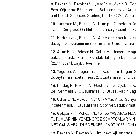
Pekcan N., Demirdağ H., Akgün M., Aydın B., Ekic
Boyu Öğrenme Eğilimlerinin Belirlenmesi ve Arala
and Health Sciences Studies, (13.12.2024), Anka
Türkmen M., Pekcan N., Primipar Gebelerin D
Halich Congress On Multidisciplinary Scientific R
Korkmaz Ü., Pekcan N., Annelerin çocukluk çağ
düzeyi ile ilişkisinin incelenmesi, 6. Uluslararas
Altun K. C., Pekcan N., Çolak M., Üniversite öğ
bulaşan hastalıklar hakkındaki bilgi gereksinimle
(22.11.2024), Bayburt-online
Yoğurtçu A., Doğum Yapan Kadınların Doğum S
Düzeylerinin İncelenmesi, 2. Uluslararası, 3. Ulu
Buldağ P., Pekcan N., Gestasyonel Diyabetli Kad
Belirlenmesi, 2. Uluslararası, 3. Ulusal Kadın Sağ
Ülker E. N., Pekcan N., 18- 49 Yaş Arası Suri
İncelenmesi, II. Uluslararası Spor ve Sağlık Araş
Gökçer F. T., Pekcan N., 45- 55 YAŞ ARAS
TUTUMLARININ VE MENOPOZ SEMPTOMLARININ İ
MEDICAL & HEALTH SCIENCES, (06.07.2023), Ordu
Pekcan N., Pekcan N., Ürojinekoloji, Anorma