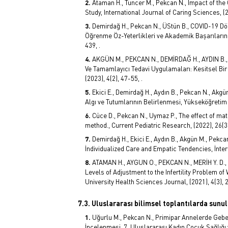
Ataman H., Tuncer M., Pekcan N., Impact of t
Study, International Journal of Caring Sciences, (2
Demirdağ H., Pekcan N., ÜStün B., COVID-19 Dö
Öğrenme Öz-Yeterlikleri ve Akademik Başarılarını
439, .
AKGÜN M., PEKCAN N., DEMİRDAĞ H., AYDIN B., 
Ve Tamamlayıcı Tedavi Uygulamaları: Kesitsel 
(2023), 4(2), 47-55, .
Ekici E., Demirdağ H., Aydın B., Pekcan N., Akgü
Algı ve Tutumlarının Belirlenmesi, Yükseköğretim v
Cüce D., Pekcan N., Uymaz P., The effect of mat
method., Current Pediatric Research, (2022), 26(3
Demirdağ H., Ekici E., Aydın B., Akgün M., Pekc
İndividualized Care and Empatic Tendencies, İnter
ATAMAN H., AYGUN O., PEKCAN N., MERİH Y. D.,
Levels of Adjustment to the Infertility Problem o
University Health Sciences Journal, (2021), 4(3), 
7.3. Uluslararası bilimsel toplantılarda sunul
Uğurlu M., Pekcan N., Primipar Annelerde Geb
İncelenmesi, 7. Uluslararası Kadın Çocuk Sağlığı 