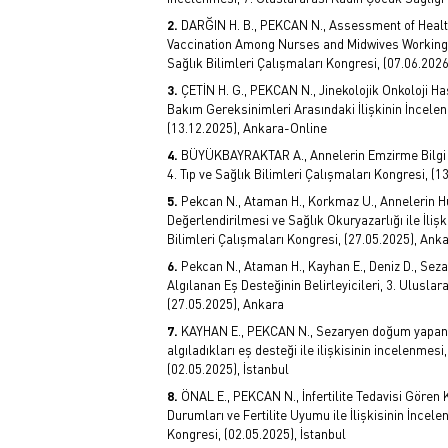
DARĞIN H. B., PEKCAN N., Assessment of Healt
Vaccination Among Nurses and Midwives Working in
Sağlık Bilimleri Çalışmaları Kongresi, (07.06.2026
ÇETİN H. G., PEKCAN N., Jinekolojik Onkoloji H
Bakım Gereksinimleri Arasındaki İlişkinin İncelenm
(13.12.2025), Ankara-Online
BÜYÜKBAYRAKTAR A., Annelerin Emzirme Bilgi Dü
4. Tıp ve Sağlık Bilimleri Çalışmaları Kongresi, (
Pekcan N., Ataman H., Korkmaz U., Annelerin H
Değerlendirilmesi ve Sağlık Okuryazarlığı ile İlişk
Bilimleri Çalışmaları Kongresi, (27.05.2025), Ank
Pekcan N., Ataman H., Kayhan E., Deniz D., S
Algılanan Eş Desteğinin Belirleyicileri, 3. Uluslar
(27.05.2025), Ankara
KAYHAN E., PEKCAN N., Sezaryen doğum yapan 
algıladıkları eş desteği ile ilişkisinin incelenmes
(02.05.2025), İstanbul
ÖNAL E., PEKCAN N., İnfertilite Tedavisi Gören
Durumları ve Fertilite Uyumu ile İlişkisinin İncele
Kongresi, (02.05.2025), İstanbul