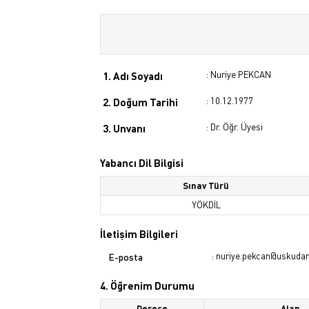
: Nuriye PEKCAN
1. Adı Soyadı
: 10.12.1977
2. Doğum Tarihi
: Dr. Öğr. Üyesi
3. Unvanı
Yabancı Dil Bilgisi
Sınav Türü
YÖKDİL
İletişim Bilgileri
: nuriye.pekcan@uskudar.
E-posta
4. Öğrenim Durumu
Derece
Alan