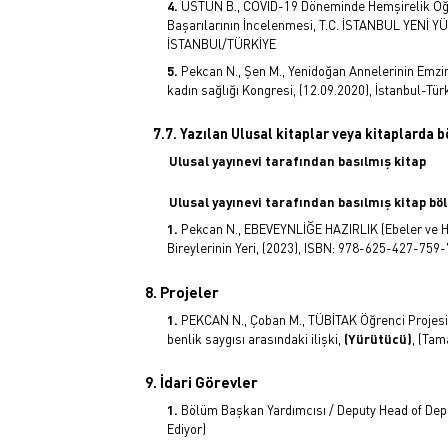
ÜSTÜN B., COVİD-19 Döneminde Hemşirelik Öğre
Başarılarının İncelenmesi, T.C. İSTANBUL YENİ 
İSTANBUl/TÜRKİYE
Pekcan N., Şen M., Yenidoğan Annelerinin Emzir
kadın sağlığı Kongresi, (12.09.2020), İstanbul-Tür
7.7. Yazılan Ulusal kitaplar veya kitaplarda 
Ulusal yayınevi tarafından basılmış kitap
Ulusal yayınevi tarafından basılmış kitap bö
Pekcan N., EBEVEYNLİĞE HAZIRLIK (Ebeler ve H
Bireylerinin Yeri, (2023), ISBN: 978-625-427-759-
8. Projeler
PEKCAN N., Çoban M., TÜBİTAK Öğrenci Projesi, 
benlik saygısı arasındaki ilişki,
(Yürütücü)
, (Tam
9. İdari Görevler
Bölüm Başkan Yardımcısı / Deputy Head of De
Ediyor)