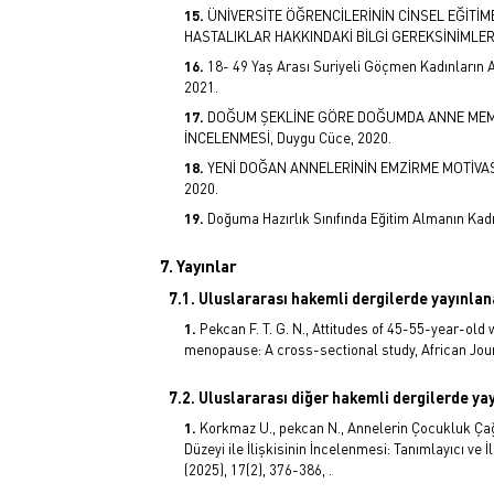
ÜNİVERSİTE ÖĞRENCİLERİNİN CİNSEL EĞİT
HASTALIKLAR HAKKINDAKİ BİLGİ GEREKSİNİMLERİ
18- 49 Yaş Arası Suriyeli Göçmen Kadınların A
2021.
DOĞUM ŞEKLİNE GÖRE DOĞUMDA ANNE MEMN
İNCELENMESİ, Duygu Cüce, 2020.
YENİ DOĞAN ANNELERİNİN EMZİRME MOTİVAS
2020.
Doğuma Hazırlık Sınıfında Eğitim Almanın Kadı
7. Yayınlar
7.1. Uluslararası hakemli dergilerde yayınla
Pekcan F. T. G. N., Attitudes of 45-55-year-ol
menopause: A cross-sectional study, African Journ
7.2. Uluslararası diğer hakemli dergilerde y
Korkmaz U., pekcan N., Annelerin Çocukluk Çağı
Düzeyi ile İlişkisinin İncelenmesi: Tanımlayıcı ve İ
(2025), 17(2), 376-386, .