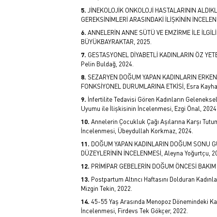
JİNEKOLOJİK ONKOLOJİ HASTALARININ ALDIKL
GEREKSİNİMLERİ ARASINDAKİ İLİŞKİNİN İNCELENME
ANNELERİN ANNE SÜTÜ VE EMZİRME İLE İLGİLİ
BÜYÜKBAYRAKTAR, 2025.
GESTASYONEL DİYABETLİ KADINLARIN ÖZ YETE
Pelin Buldağ, 2024.
SEZARYEN DOĞUM YAPAN KADINLARIN ERKEN
FONKSİYONEL DURUMLARINA ETKİSİ, Esra Kayhan
İnfertilite Tedavisi Gören Kadınların Gelenekse
Uyumu ile İlişkisinin İncelenmesi, Ezgi Önal, 2024
Annelerin Çocukluk Çağı Aşılarına Karşı Tutuml
İncelenmesi, Übeydullah Korkmaz, 2024.
DOĞUM YAPAN KADINLARIN DOĞUM SONU GÜ
DÜZEYLERİNİN İNCELENMESİ, Aleyna Yoğurtçu, 2
PRİMİPAR GEBELERİN DOĞUM ÖNCESİ BAKIM 
Postpartum Altıncı Haftasını Dolduran Kadın
Mizgin Tekin, 2022.
45-55 Yaş Arasında Menopoz Dönemindeki Kad
İncelenmesi, Firdevs Tek Gökçer, 2022.