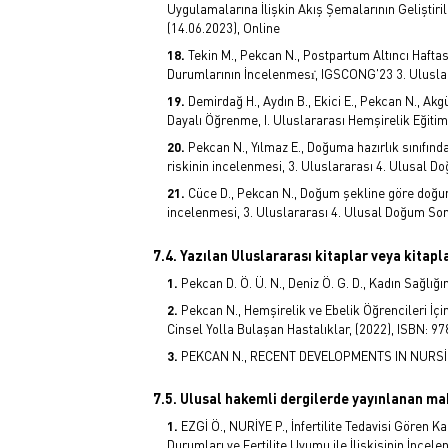
Uygulamalarına İlişkin Akış Şemalarının Geliştir
(14.06.2023), Online
Tekin M., Pekcan N., Postpartum Altıncı Hafta
Durumlarının İncelenmesı̇, IGSCONG'23 3. Ulusla
Demirdağ H., Aydın B., Ekici E., Pekcan N., Ak
Dayalı Öğrenme, I. Uluslararası Hemşirelik Eğiti
Pekcan N., Yılmaz E., Doğuma hazırlık sınıfı
riskinin incelenmesi, 3. Uluslararası 4. Ulusal 
Cüce D., Pekcan N., Doğum şekline göre doğ
incelenmesi, 3. Uluslararası 4. Ulusal Doğum Son
7.4. Yazılan Uluslararası kitaplar veya kitap
Pekcan D. Ö. Ü. N., Deniz Ö. G. D., Kadın Sağlı
Pekcan N., Hemşirelik ve Ebelik Öğrencileri İçi
Cinsel Yolla Bulaşan Hastalıklar, (2022), ISBN: 
PEKCAN N., RECENT DEVELOPMENTS IN NURSİNG
7.5. Ulusal hakemli dergilerde yayınlanan ma
EZGİ Ö., NURİYE P., İnfertilite Tedavisi Gören
Durumları ve Fertilite Uyumu ile İlişkisinin İncel