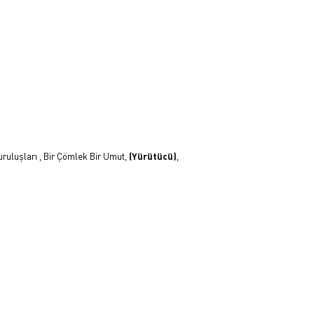
u Kuruluşları , Bir Çömlek Bir Umut,
(Yürütücü)
,