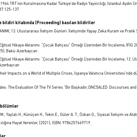
964 TRT’nin Kurulmasına Kadar Türkiye’de Radyo Yayıncılığı, İstanbul Aydın Üniv
/37.125-137.
 bildiri kitabında (Proceeding) basılan bildiriler
IMI, 13. Uluslararası İletişim Günleri: İletişimde Yapay Zeka Kuram ve Prati
e Eğitsel Hikaye Aktarımı: “Çocuk Bahçesi” Örneği Üzerinden Bir İnceleme, İFİG 20
025), Bakü-Azerbaycan
e Eğitsel Hikaye Aktarımı: “Çocuk Bahçesi” Örneği Üzerinden Bir İnceleme, 12. Ulu
 Azerbaycan
nd Their Impacts on a World of Multiple Crises, İspanya Valencia Üniversitesi’nd
 Codes: The Evaluation Of The TV Series "Bir Başkadır, DNC5ALED: Discourses and
a bölümler
H. M., Yaylalı H., Künüçen H., Tekin E., Güler A. T., Özkan G., Siyasal İletişim ve 
ncılığına Hayat Verenler, (2021), ISBN: 9786257669719.
ler