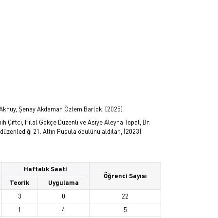
u Akhuy, Şenay Akdamar, Özlem Barlok, (2025)
h Çiftci, Hilal Gökçe Düzenli ve Asiye Aleyna Topal, Dr.
 düzenlediği 21. Altın Pusula ödülünü aldılar., (2023)
Haftalık Saati
Öğrenci Sayısı
Teorik
Uygulama
3
0
22
1
4
5