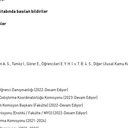
itabında basılan bildiriler
mler
n A. S., Tümöz İ., Görer E., Öğrencileri E. Y. H. İ. v. T. B. 4. S., Diğer Ulusal Kam
 Öğrenci Danışmanlığı (2022-Devam Ediyor)
 Geliştirme Koordinatörlüğü Komisyonu (2023-Devam Ediyor)
in Komisyon Başkanı (Fakülte) (2022-Devam Ediyor)
syonu (Enstitü / Fakülte / MYO) (2022-Devam Ediyor)
urma Komisyonu (2021-2024)