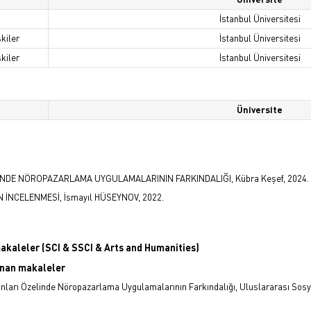
İstanbul Üniversitesi
şkiler
İstanbul Üniversitesi
şkiler
İstanbul Üniversitesi
Üniversite
NDE NÖROPAZARLAMA UYGULAMALARININ FARKINDALIĞI, Kübra Keşef, 2024.
İNCELENMESİ, İsmayıl HÜSEYNOV, 2022.
makaleler (SCI & SSCI & Arts and Humanities)
lanan makaleler
anları Özelinde Nöropazarlama Uygulamalarının Farkındalığı, Uluslararası Sosya