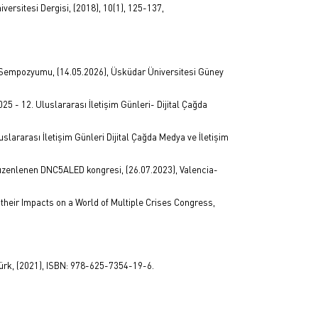
ersitesi Dergisi, (2018), 10(1), 125-137,
k Sempozyumu, (14.05.2026), Üsküdar Üniversitesi Güney
25 - 12. Uluslararası İletişim Günleri- Dijital Çağda
slararası İletişim Günleri Dijital Çağda Medya ve İletişim
e düzenlenen DNC5ALED kongresi, (26.07.2023), Valencia-
 their Impacts on a World of Multiple Crises Congress,
Atatürk, (2021), ISBN: 978-625-7354-19-6.