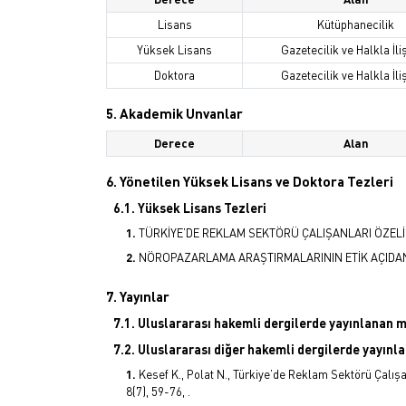
Lisans
Kütüphanecilik
Yüksek Lisans
Gazetecilik ve Halkla İli
Doktora
Gazetecilik ve Halkla İli
5. Akademik Unvanlar
Derece
Alan
6. Yönetilen Yüksek Lisans ve Doktora Tezleri
6.1. Yüksek Lisans Tezleri
TÜRKİYE’DE REKLAM SEKTÖRÜ ÇALIŞANLARI ÖZELİ
NÖROPAZARLAMA ARAŞTIRMALARININ ETİK AÇIDAN 
7. Yayınlar
7.1. Uluslararası hakemli dergilerde yayınlanan 
7.2. Uluslararası diğer hakemli dergilerde yayın
Kesef K., Polat N., Türkiye’de Reklam Sektörü Çalış
8(7), 59-76, .