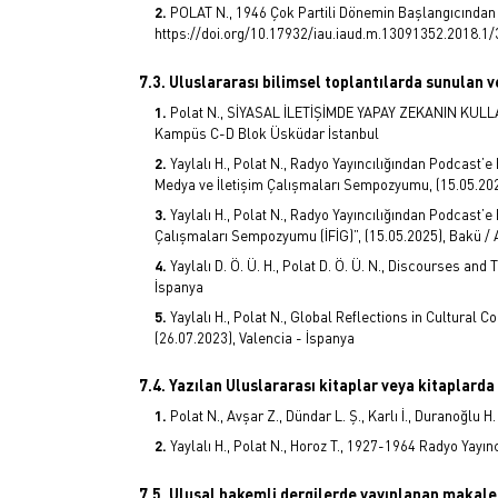
POLAT N., 1946 Çok Partili Dönemin Başlangıcından 1
https://doi.org/10.17932/iau.iaud.m.13091352.2018.1
7.3. Uluslararası bilimsel toplantılarda sunulan ve
Polat N., SİYASAL İLETİŞİMDE YAPAY ZEKANIN KULLAN
Kampüs C-D Blok Üsküdar İstanbul
Yaylalı H., Polat N., Radyo Yayıncılığından Podcast’
Medya ve İletişim Çalışmaları Sempozyumu, (15.05.2
Yaylalı H., Polat N., Radyo Yayıncılığından Podcast’
Çalışmaları Sempozyumu (İFİG)”, (15.05.2025), Bakü /
Yaylalı D. Ö. Ü. H., Polat D. Ö. Ü. N., Discourses a
İspanya
Yaylalı H., Polat N., Global Reflections in Cultural
(26.07.2023), Valencia - İspanya
7.4. Yazılan Uluslararası kitaplar veya kitaplard
Polat N., Avşar Z., Dündar L. Ş., Karlı İ., Duranoğlu 
Yaylalı H., Polat N., Horoz T., 1927-1964 Radyo Yayı
7.5. Ulusal hakemli dergilerde yayınlanan makale