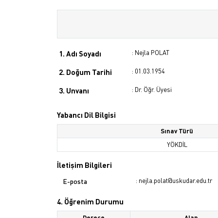
: Nejla POLAT
1. Adı Soyadı
: 01.03.1954
2. Doğum Tarihi
: Dr. Öğr. Üyesi
3. Unvanı
Yabancı Dil Bilgisi
Sınav Türü
YÖKDİL
İletişim Bilgileri
: nejla.polat@uskudar.edu.tr
E-posta
4. Öğrenim Durumu
Derece
Alan