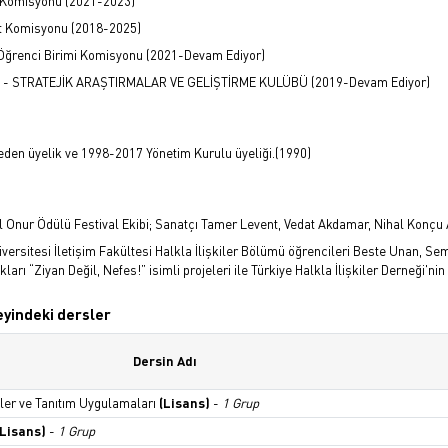
k Komisyonu (2021-2023)
t Komisyonu (2018-2025)
Öğrenci Birimi Komisyonu (2021-Devam Ediyor)
lub - STRATEJİK ARAŞTIRMALAR VE GELİŞTİRME KULÜBÜ (2019-Devam Ediyor)
eden üyelik ve 1998-2017 Yönetim Kurulu üyeliği.(1990)
l Onur Ödülü Festival Ekibi; Sanatçı Tamer Levent, Vedat Akdamar, Nihal Konç
versitesi İletişim Fakültesi Halkla İlişkiler Bölümü öğrencileri Beste Unan, Semi
arı “Ziyan Değil, Nefes!” isimli projeleri ile Türkiye Halkla İlişkiler Derneği'nin
zeyindeki dersler
Dersin Adı
iler ve Tanıtım Uygulamaları
(Lisans)
-
1 Grup
(Lisans)
-
1 Grup