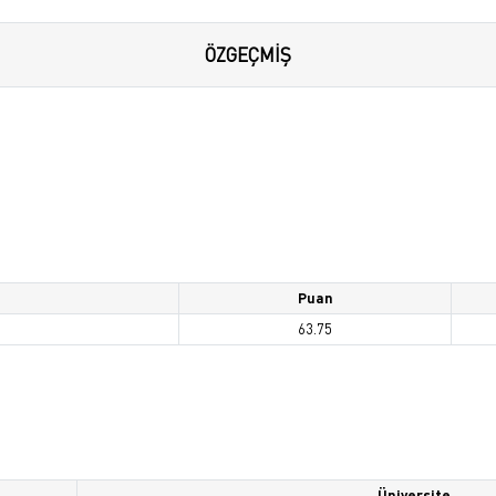
ÖZGEÇMİŞ
Puan
63.75
Üniversite