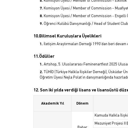
Komisyon Üyesi / Member of Commission - Etkinli
Komisyon Üyesi / Member of Commission - Muafiye
Komisyon Üyesi / Member of Commission - Engelli 
Öğrenci Kulübü Danışmanlığı / Head of Student C
10.Bilimsel Kuruluşlara Üyelikleri
İletişim Araştırmaları Derneği 1990’dan beri devam 
11.Ödüller
Artshop, 5. Uluslararası Feminenartfest 2025 Ulusa
TÜHİD (Türkiye Halkla İlişkiler Derneği), Üsküdar Üni
Öğretim Üyesi Nejla Polat’ın danışmanlığında hazırladıkl
12. Son iki yılda verdiği lisans ve lisansüstü dü
Akademik Yıl
Dönem
Kamuda Halkla İlişk
Mezuniyet Projesi II
Bahar