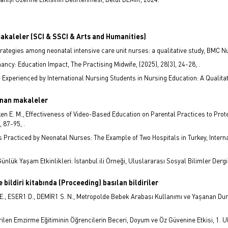
makaleler (SCI & SSCI & Arts and Humanities)
trategies among neonatal intensive care unit nurses: a qualitative study, BMC Nur
gnancy: Education Impact, The Practising Midwife, (2025), 28(3), 24-28, .
xperienced by International Nursing Students in Nursing Education: A Qualitativ
lanan makaleler
 Eken E. M., Effectiveness of Video-Based Education on Parental Practices to Pr
, 87-95, .
Practiced by Neonatal Nurses: The Example of Two Hospitals in Turkey, Internat
Günlük Yaşam Etkinlikleri: İstanbul ili Örneği, Uluslararası Sosyal Bilimler Dergisi
 bildiri kitabında (Proceeding) basılan bildiriler
, ESER1 D., DEMİR1 S. N., Metropolde Bebek Arabası Kullanımı ve Yaşanan Duru
erilen Emzirme Eğitiminin Öğrencilerin Beceri, Doyum ve Öz Güvenine Etkisi, 1. U