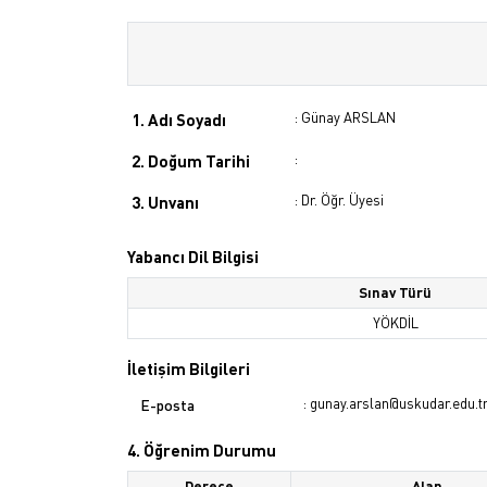
: Günay ARSLAN
1. Adı Soyadı
:
2. Doğum Tarihi
: Dr. Öğr. Üyesi
3. Unvanı
Yabancı Dil Bilgisi
Sınav Türü
YÖKDİL
İletişim Bilgileri
: gunay.arslan@uskudar.edu.t
E-posta
4. Öğrenim Durumu
Derece
Alan