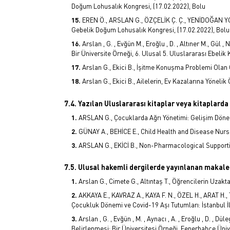
Doğum Lohusalık Kongresi, (17.02.2022), Bolu
EREN Ö., ARSLAN G., ÖZÇELİK Ç. Ç., YENİDOĞAN
Gebelik Doğum Lohusalık Kongresi, (17.02.2022), Bolu
Arslan , G. , Evğün M., Eroğlu , D. , Altıner M., Gül ,
Bir Üniversite Örneği, 6. Ulusal 5. Uluslararası Ebelik
Arslan G., Ekici B., İşitme Konuşma Problemi Olan Ç
Arslan G., Ekici B., Ailelerin, Ev Kazalarına Yönel
7.4. Yazılan Uluslararası kitaplar veya kitaplard
ARSLAN G., Çocuklarda Ağrı Yönetimi: Gelişim Döne
GÜNAY A., BEHİCE E., Child Health and Disease Nurs
ARSLAN G., EKİCİ B., Non-Pharmacological Supporti
7.5. Ulusal hakemli dergilerde yayınlanan makale
Arslan G., Cimete G., Altıntaş T., Öğrencilerin Uzakta
AKKAYA E., KAVRAZ A., KAYA F. N., ÖZEL H., ARAT H.,
Çocukluk Dönemi ve Covid-19 Aşı Tutumları: İstanbul İli 
Arslan , G. , Evğün , M. , Aynacı , A. , Eroğlu , D. , Dül
Belirlenmesi: Bir Üniversitesi Örneği, Fenerbahçe Ünive