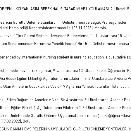
 YENILIKCI YAKLASIM: BEBEK HALISI TASARIMI VE UYGULAMASI, 9. Ulusal, 5. Ul
tesi için Gürültü Önleme Standardının Geliştirilmesi ve Sağlık Profesyonellerin
ediatri Hemşireliği Kongresiabstractmodule, (05.11.2025), Mersin
 İnovatif: Türk Patent Sistemi Üzerinden Bir İnceleme, 11. Uluslararası 15. Ulus
 Olum Sendromundan Korumaya Yonelik Inovatif Bir Urun Gelistirilmesi: Lohusa 
xperienced by international nursing student in nursing education: a qualitative s
 Beslenmede İnovatif Yaklaşımlar, 9. Uluslararası 13. Ulusal Ebelik Öğrencileri 
Aşı Reddi: Eğitim Etikinliği Aşı Tutumlarını Etkiler mi?, 3. Uluslararası Akdeniz
ş Çocuğu Olan Annelerin Çocukluk ve Covid-19 Aşılarına Yönelik Tutumları: İstanbul İ
 Kaynaklı Erken Doğumlar: Annelerle Nitel Bir Araştırma, 3. Uluslararası Akdeniz Pe
 Reddi: Eğitim Etikinliği Aşı Tutumlarını Etkiler mi?, 3. Uluslararası Akdeniz Pe
 Bakım Ünitelerinde Gürültü Önleme Uygulamalarının Yenidoğan Sağlığına Etkisi:
(17.02.2022), Bolu
 YOĞUN BAKIM HEMŞİRELERİNİN UYGULADIĞI GÜRÜLTÜ ÖNLEME YÖNTEMLERİ: NİTE