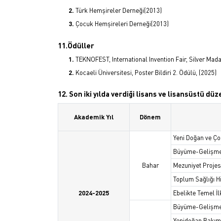
Türk Hemşireler Derneği(2013)
Çocuk Hemşireleri Derneği(2013)
11.Ödüller
TEKNOFEST, International Invention Fair, Silver Mad
Kocaeli Üniversitesi, Poster Bildiri 2. Ödülü, (2025)
12. Son iki yılda verdiği lisans ve lisansüstü dü
Akademik Yıl
Dönem
Yeni Doğan ve Ço
Büyüme-Gelişm
Bahar
Mezuniyet Projesi
Toplum Sağlığı H
2024-2025
Ebelikte Temel İ
Büyüme-Gelişm
Yenidoğan Bakım