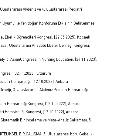
uslararası Akdeniz ve 4. Uluslararası Pediatri
in Uyumu İle Yenidoğan Konforuna Etkisinin Belirlenmesi,
al Ebelik Öğrencileri Kongresi, (22.05.2025), Kocaeli
Taci", Uluslararası Anadolu Ebeler Derneği Kongresi,
tudy, 5. AsianCongress in Nursing Education, (24.11.2023),
Kongresi, (02.11.2023), Erzurum
 Pediatri Hemşireliği, (12.10.2022), Ankara
li Örneği, 3. Uluslararası Akdeniz Pediatri Hemşireliği
diatri Hemşireliği Kongresi, (12.10.2022), Ankara
diatri Hemşireliği Kongresi, (12.10.2022), Ankara
 Sistematik Bir İnceleme ve Meta-Analiz Çalışması, 5.
LİKSEL BİR ÇALIŞMA, 5. Uluslararası Koru Gebelik