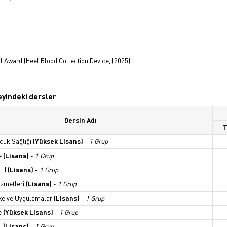
al Award (Heel Blood Collection Device, (2025)
zeyindeki dersler
Dersin Adı
T
cuk Sağlığı
(Yüksek Lisans)
-
1 Grup
e
(Lisans)
-
1 Grup
 II
(Lisans)
-
1 Grup
izmetleri
(Lisans)
-
1 Grup
lke ve Uygulamalar
(Lisans)
-
1 Grup
e
(Yüksek Lisans)
-
1 Grup
ı
(Lisans)
-
1 Grup