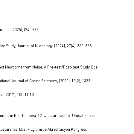
sing, (2025), (24), 933, .
e Study, Journal of Nursology, (2024), 27(4), 360-368, .
otect Newborns from Noise: A Pre-test/Post-test Study, Ege
ional Journal of Caring Sciences, (2020), 13(2), 1333-
, (2017), 10(51), 10, .
mların Belirlenmesi, 12. Uluslararası 16. Ulusal Ebelik
luslararası Ebelik Eğitimi ve Akreditasyon Kongresi,