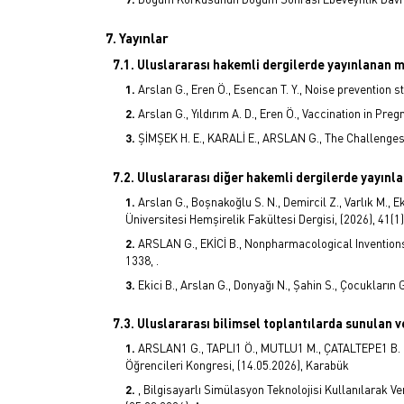
7. Yayınlar
7.1. Uluslararası hakemli dergilerde yayınlanan 
Arslan G., Eren Ö., Esencan T. Y., Noise prevention s
Arslan G., Yıldırım A. D., Eren Ö., Vaccination in Pre
ŞİMŞEK H. E., KARALİ E., ARSLAN G., The Challenges E
7.2. Uluslararası diğer hakemli dergilerde yayın
Arslan G., Boşnakoğlu S. N., Demircil Z., Varlık M.,
Üniversitesi Hemşirelik Fakültesi Dergisi, (2026), 41(1)
ARSLAN G., EKİCİ B., Nonpharmacological Inventions 
1338, .
Ekici B., Arslan G., Donyağı N., Şahin S., Çocukların 
7.3. Uluslararası bilimsel toplantılarda sunulan ve
ARSLAN1 G., TAPLI1 Ö., MUTLU1 M., ÇATALTEPE1 B. E.
Öğrencileri Kongresi, (14.05.2026), Karabük
, Bilgisayarlı Simülasyon Teknolojisi Kullanılarak V