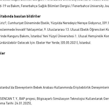
-19 ve Bakım, Fenerbahçe Sağlık Bilimleri Dergisi / Fenerbahce University Journ
itabında basılan bildiriler
ebiliriz?, Cumhuriyet Döneminde Ebelik; Yüzyılda Neredeyiz Nereye Gidiyoruz, (09.
 Beslenmede İnovatif Yaklaşımlar, 9. Uluslararası 13. Ulusal Ebelik Öğrencileri 
nde Kanguru Bakımı, İstanbul Yeni Yüzyıl Üniversitesi 1. Ulusal Hemşirelik Kong
Sürdürülebilir Gelecek İçin: Ebeler Her Yerde, (05.05.2021), İstanbul
mler
İstanbul’da Ebeveynlerin Bebek Arabası Kullanımında Erişilebilirlik Deneyimleri
SENCAN T. Y., BAP projesi, Bilgisayarlı Simülasyon Teknolojisi Kullanılarak Ger
ma Tarihi :24.01.2025),