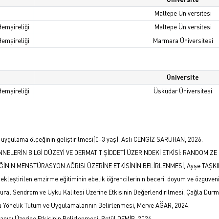
Maltepe Üniversitesi
Hemşireliği
Maltepe Üniversitesi
Hemşireliği
Marmara Üniversitesi
Üniversite
Hemşireliği
Üsküdar Üniversitesi
e uygulama ölçeğinin geliştirilmesi(0-3 yaş), Aslı CENGİZ SARUHAN, 2026.
NNELERİN BİLGİ DÜZEYİ VE DERMATİT ŞİDDETİ ÜZERİNDEKİ ETKİSİ: RANDOMİZE
N MENSTÜRASYON AĞRISI ÜZERİNE ETKİSİNİN BELİRLENMESİ, Ayşe TAŞKIN
çekleştirilen emzirme eğitiminin ebelik öğrencilerinin beceri, doyum ve özgüven
ral Sendrom ve Uyku Kalitesi Üzerine Etkisinin Değerlendirilmesi, Çağla Durm
 Yönelik Tutum ve Uygulamalarının Belirlenmesi, Merve AĞAR, 2024.
şı Üzerine Etkisinin Belirlenmesi, Betül DEMİR, 2024.