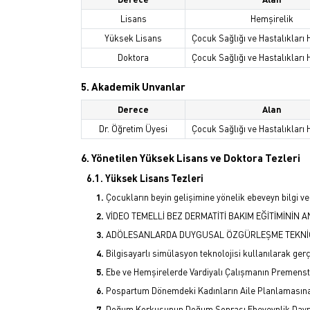
Lisans
Hemşirelik
Yüksek Lisans
Çocuk Sağlığı ve Hastalıkları 
Doktora
Çocuk Sağlığı ve Hastalıkları 
5. Akademik Unvanlar
Derece
Alan
Dr. Öğretim Üyesi
Çocuk Sağlığı ve Hastalıkları 
6. Yönetilen Yüksek Lisans ve Doktora Tezleri
6.1. Yüksek Lisans Tezleri
Çocukların beyin gelişimine yönelik ebeveyn bilgi v
VİDEO TEMELLİ BEZ DERMATİTİ BAKIM EĞİTİMİNİN A
ADÖLESANLARDA DUYGUSAL ÖZGÜRLEŞME TEKNİĞİNİ
Bilgisayarlı simülasyon teknolojisi kullanılarak ger
Ebe ve Hemşirelerde Vardiyalı Çalışmanın Premenstu
Pospartum Dönemdeki Kadınların Aile Planlamasına
Doğum Korkusunun Doğum Sonrası Ebeveynlik Davranı