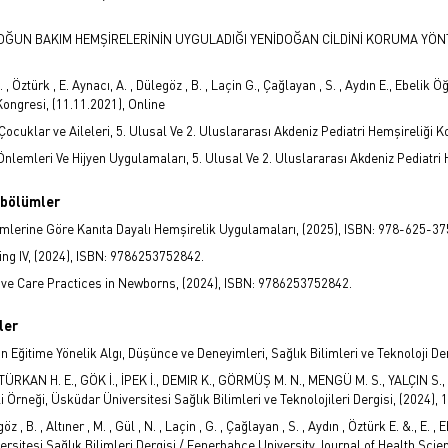
 YOĞUN BAKIM HEMŞİRELERİNİN UYGULADIĞI YENİDOĞAN CİLDİNİ KORUMA YÖNTEM
 N. , Öztürk , E. Aynacı, A. , Dülegöz , B. , Laçin G., Çağlayan , S. , Aydın E., Ebel
 Kongresi, (11.11.2021), Online
ocuklar ve Aileleri, 5. Ulusal Ve 2. Uluslararası Akdeniz Pediatri Hemşireliği K
ik Önlemleri Ve Hijyen Uygulamaları, 5. Ulusal Ve 2. Uluslararası Akdeniz Pediatr
a bölümler
mlerine Göre Kanıta Dayalı Hemşirelik Uygulamaları, (2025), ISBN: 978-625-3
ing IV, (2024), ISBN: 9786253752842.
ve Care Practices in Newborns, (2024), ISBN: 9786253752842.
ler
n Eğitime Yönelik Algı, Düşünce ve Deneyimleri, Sağlık Bilimleri ve Teknoloji Dergi
 TÜRKAN H. E., GÖK İ., İPEK İ., DEMIR K., GÖRMÜŞ M. N., MENGÜ M. S., YALÇIN S.
Örneği, Üsküdar Üniversitesi Sağlık Bilimleri ve Teknolojileri Dergisi, (2024), 1(
egöz , B. , Altıner , M. , Gül , N. , Laçin , G. , Çağlayan , S. , Aydın , Öztürk E. &., 
rsitesi Sağlık Bilimleri Dergisi / Fenerbahce University Journal of Health Scienc