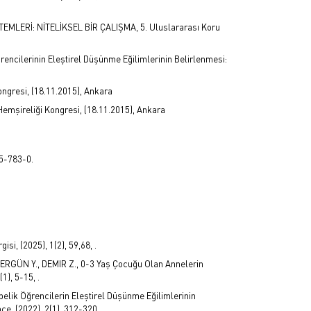
LERİ: NİTELİKSEL BİR ÇALIŞMA, 5. Uluslararası Koru
ik Öğrencilerinin Eleştirel Düşünme Eğilimlerinin Belirlenmesi:
ongresi, (18.11.2015), Ankara
i Hemşireliği Kongresi, (18.11.2015), Ankara
75-783-0.
si, (2025), 1(2), 59,68, .
, ERGÜN Y., DEMIR Z., 0-3 Yaş Çocuğu Olan Annelerin
1), 5-15, .
E. , Ebelik Öğrencilerin Eleştirel Düşünme Eğilimlerinin
e, (2022), 2(1), 312-320, .