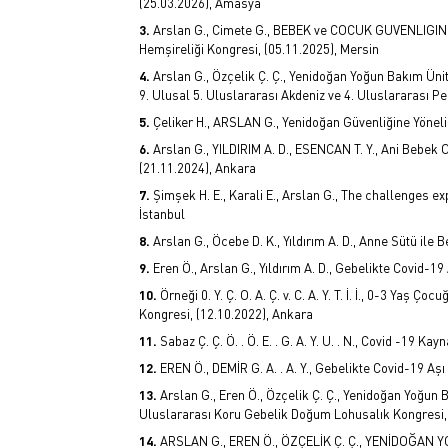
(25.03.2026), Amasya
Arslan G., Cimete G., BEBEK ve COCUK GUVENLIGINDE
Hemşireliği Kongresi, (05.11.2025), Mersin
Arslan G., Özçelik Ç. Ç., Yenidoğan Yoğun Bakım Üni
9. Ulusal 5. Uluslararası Akdeniz ve 4. Uluslararası P
Çeliker H., ARSLAN G., Yenidoğan Güvenliğine Yönelik
Arslan G., YILDIRIM A. D., ESENCAN T. Y., Ani Bebek
(21.11.2024), Ankara
Şimşek H. E., Karali E., Arslan G., The challenges e
İstanbul
Arslan G., Öcebe D. K., Yıldırım A. D., Anne Sütü ile
Eren Ö., Arslan G., Yıldırım A. D., Gebelikte Covid-19 
Örneği 0. Y. Ç. O. A. Ç. v. C. A. Y. T. İ. İ., 0-3 Ya
Kongresi, (12.10.2022), Ankara
Sabaz Ç. Ç. Ö. . Ö. E. . G. A. Y. U. . N., Covid -19
EREN Ö., DEMİR G. A. . A. Y., Gebelikte Covid-19 Aşı
Arslan G., Eren Ö., Özçelik Ç. Ç., Yenidoğan Yoğun
Uluslararası Koru Gebelik Doğum Lohusalık Kongresi, 
ARSLAN G., EREN Ö., ÖZÇELİK Ç. Ç., YENİDOĞAN