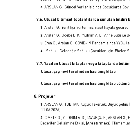
ARSLAN G., Güncel Veriler Işığında Çocuklarda Covid
7.6. Ulusal bilimsel toplantılarda sunulan bildiri k
Arslan G., Yenilikçi fikirlerimizi nasıl hayata geçir
Arslan G., Öcebe D. K., Yıldırım A. D., Anne Sütü ile
Eren Ö., Arslan G., COVID-19 Pandemisinde YYBÜ’leri
, Sağlıklı Geleceğin Sağlıklı Çocukları İçin: Ebeler, 
7.7. Yazılan Ulusal kitaplar veya kitaplarda bölü
Ulusal yayınevi tarafından basılmış kitap
Ulusal yayınevi tarafından basılmış kitap bölümü
8. Projeler
ARSLAN G., TÜBİTAK, Küçük Tekerlek, Büyük Şehir: 
:11.06.2026),
CİMETE G., YILDIRIM A. D., TAVUKÇU E., ARSLAN G., E
Beceriler Gelişimine Etkisi,
(Araştırmacı)
, (Tamamlan