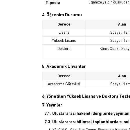
: gamze.yalcin@uskudar.
E-posta
4. Öğrenim Durumu
Derece
Alan
Lisans
Sosyal Hiz
Yüksek Lisans
Sosyal Hiz
Doktora
Klinik Odaklı Sosy
5. Akademik Unvanlar
Derece
Alan
Araştırma Görevlisi
Sosyal Hiz
6. Yönetilen Yüksek Lisans ve Doktora Tezle
7. Yayınlar
7.1. Uluslararası hakemli dergilerde yayınla
7.3. Uluslararası bilimsel toplantılarda sunul
YALÇIN G., Çocuğun Oyunu, Ebeveynin Kaygısı: D