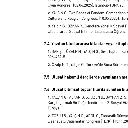
Oyun Kongresi, (02.06.2025), İstanbul-TÜRKİYE
YALÇIN G., Two Faces of Fandom: Comparison of
Culture and Religion Congress, (18.05.2025), Hibr
Yalçın G., ÖZKAN Y., Gençlere Yönelik Sosyal Po
Uluslararası Sosyal Bilimler Lisansüstü Öğrenci
7.4. Yazılan Uluslararası kitaplar veya kitap
BARIŞ İ., ÖZALP N., YALÇIN G., Sivil Toplum K
396-482-5.
Özalp N. T., Yalçın G., Türkiye'de Suça Sürükl
7.5. Ulusal hakemli dergilerde yayınlanan ma
7.6. Ulusal bilimsel toplantılarda sunulan bild
YALÇIN G., ALKAN G. Ş., ÖZEN B., BAYHAN Z. S. 
Karşılaştırmalı Bir Değerlendirmesi, 2. Sosyal Hi
Türkiye
TOZLU B., YALÇIN G., AROL C., Fantastik Dünyad
Lisansüstü Çalışmalar Kongresi (TLÇK), (15.11.20