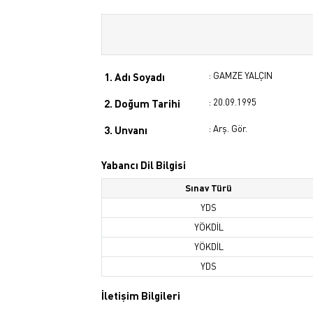
: GAMZE YALÇIN
1. Adı Soyadı
: 20.09.1995
2. Doğum Tarihi
: Arş. Gör.
3. Unvanı
Yabancı Dil Bilgisi
Sınav Türü
YDS
YÖKDİL
YÖKDİL
YDS
İletişim Bilgileri