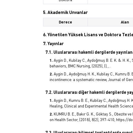
5. Akademik Unvanlar
Derece
Alan
6. Yönetilen Yüksek Lisans ve Doktora Tezle
7. Yayınlar
7.1. Uluslararası hakemli dergilerde yayınla
Aygin D., Kubilay C., Aydoğmuş B. E. K. &. H. K
behaviors, BMC Nursing, (2025), (), , .
Aygin D., Aydoğmuş H. K., Kubilay C., Kumru B.
incontinence: a systematic review, Journal of Gero
7.2. Uluslararası diğer hakemli dergilerde y
Aygin D., Kumru B. E., Kubilay C., Aydoğmuş H. 
Healing, Clinical and Experimental Health Sciences, 
KUMRU B. E., Bakır G. K., Göktaş S., Obezite ve
on Health Sector, (2018), 8(2), 397-410, https://d
7.3. Uluslararası bilimsel toplantılarda sunul