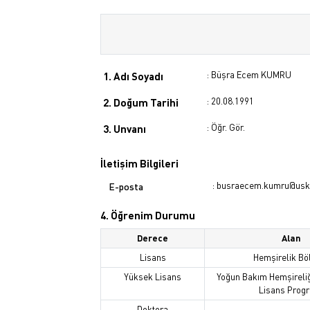
: Büşra Ecem KUMRU
1. Adı Soyadı
: 20.08.1991
2. Doğum Tarihi
: Öğr. Gör.
3. Unvanı
İletişim Bilgileri
: busraecem.kumru@usku
E-posta
4. Öğrenim Durumu
Derece
Alan
Lisans
Hemşirelik B
Yüksek Lisans
Yoğun Bakım Hemşireliğ
Lisans Prog
Doktora