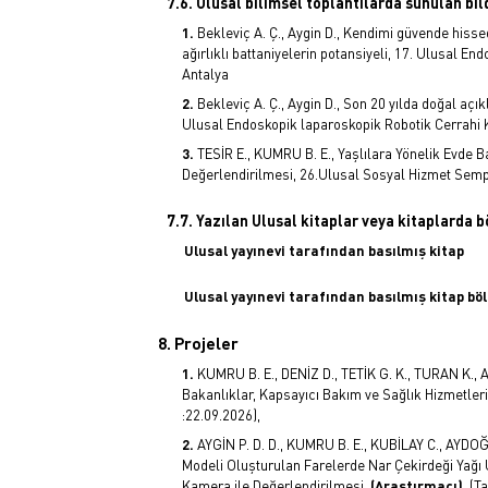
7.6. Ulusal bilimsel toplantılarda sunulan bild
Bekleviç A. Ç., Aygin D., Kendimi güvende hiss
ağırlıklı battaniyelerin potansiyeli, 17. Ulusal E
Antalya
Bekleviç A. Ç., Aygin D., Son 20 yılda doğal açık
Ulusal Endoskopik laparoskopik Robotik Cerrahi K
TESİR E., KUMRU B. E., Yaşlılara Yönelik Evde 
Değerlendirilmesi, 26.Ulusal Sosyal Hizmet Sempo
7.7. Yazılan Ulusal kitaplar veya kitaplarda 
Ulusal yayınevi tarafından basılmış kitap
Ulusal yayınevi tarafından basılmış kitap bö
8. Projeler
KUMRU B. E., DENİZ D., TETİK G. K., TURAN K., 
Bakanlıklar, Kapsayıcı Bakım ve Sağlık Hizmetler
:22.09.2026),
AYGİN P. D. D., KUMRU B. E., KUBİLAY C., AYDOĞ
Modeli Oluşturulan Farelerde Nar Çekirdeği Yağı 
Kamera ile Değerlendirilmesi,
(Araştırmacı)
, (