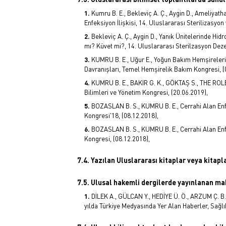
Kumru B. E., Bekleviç A. Ç., Aygin D., Ameliyath
Enfeksiyon İlişkisi, 14. Uluslararası Sterilizasy
Bekleviç A. Ç., Aygin D., Yanık Ünitelerinde H
mı? Küvet mi?, 14. Uluslararası Sterilzasyon Dez
KUMRU B. E., Uğur E., Yoğun Bakım Hemşireler
Davranışları, Temel Hemşirelik Bakım Kongresi, (
KUMRU B. E., BAKIR G. K., GÖKTAŞ S., THE RO
Bilimleri ve Yönetim Kongresi, (20.06.2019),
BOZASLAN B. S., KUMRU B. E., Cerrahi Alan Enf
Kongresi'18, (08.12.2018),
BOZASLAN B. S., KUMRU B. E., Cerrahi Alan Enf
Kongresi, (08.12.2018),
7.4. Yazılan Uluslararası kitaplar veya kitap
7.5. Ulusal hakemli dergilerde yayınlanan ma
DİLEK A., GÜLCAN Y., HEDİYE Ü. Ö., ARZUM Ç. B
yılda Türkiye Medyasında Yer Alan Haberler, Sağlık 